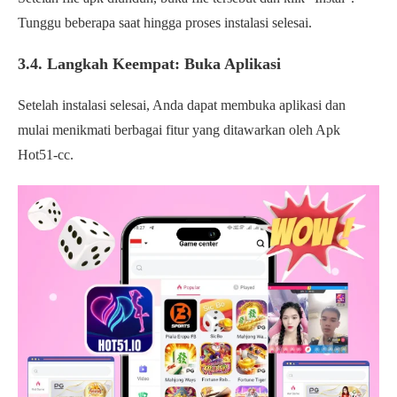
Tunggu beberapa saat hingga proses instalasi selesai.
3.4. Langkah Keempat: Buka Aplikasi
Setelah instalasi selesai, Anda dapat membuka aplikasi dan
mulai menikmati berbagai fitur yang ditawarkan oleh Apk
Hot51-cc.