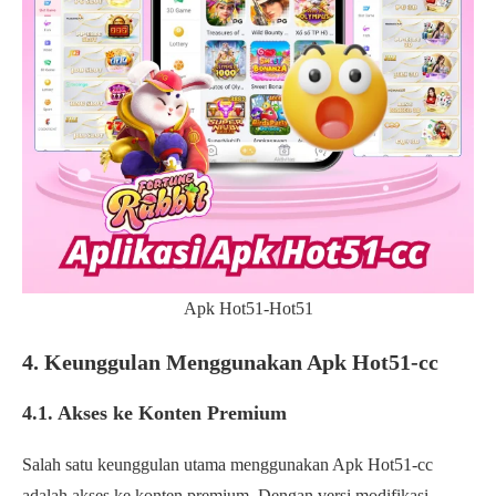
Apk Hot51-Hot51
4. Keunggulan Menggunakan Apk Hot51-cc
4.1. Akses ke Konten Premium
Salah satu keunggulan utama menggunakan Apk Hot51-cc
adalah akses ke konten premium. Dengan versi modifikasi,