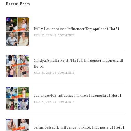
Recent Posts
Prilly Latuconsina: Influencer Terpopuler di Hot51
JULY 29, 2024
/
0 COMMENTS
Nindya Athalia Putri: TikTok Influencer Indonesia di
Hot51
JULY 21, 2024
/
0 COMMENTS
da5 sridevi03 Influencer TikTok Indonesia di Hot51
JULY 21, 2024
/
0 COMMENTS
Salma Salsabil: Influencer TikTok Indonesia di Hot51