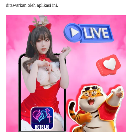
ditawarkan oleh aplikasi ini.