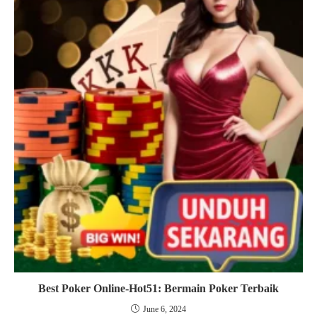
Best Poker Online-Hot51: Bermain Poker Terbaik
June 6, 2024