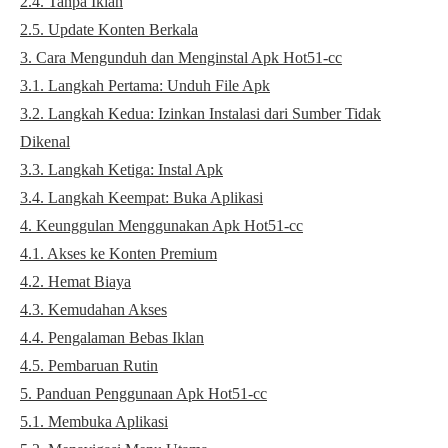
2.4. Tanpa Iklan
2.5. Update Konten Berkala
3. Cara Mengunduh dan Menginstal Apk Hot51-cc
3.1. Langkah Pertama: Unduh File Apk
3.2. Langkah Kedua: Izinkan Instalasi dari Sumber Tidak
Dikenal
3.3. Langkah Ketiga: Instal Apk
3.4. Langkah Keempat: Buka Aplikasi
4. Keunggulan Menggunakan Apk Hot51-cc
4.1. Akses ke Konten Premium
4.2. Hemat Biaya
4.3. Kemudahan Akses
4.4. Pengalaman Bebas Iklan
4.5. Pembaruan Rutin
5. Panduan Penggunaan Apk Hot51-cc
5.1. Membuka Aplikasi