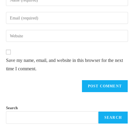
your
name
Enter
or
your
username
email
Enter
to
address
your
comment
to
website
comment
URL
Save my name, email, and website in this browser for the next
(optional)
time I comment.
Search
SEARCH