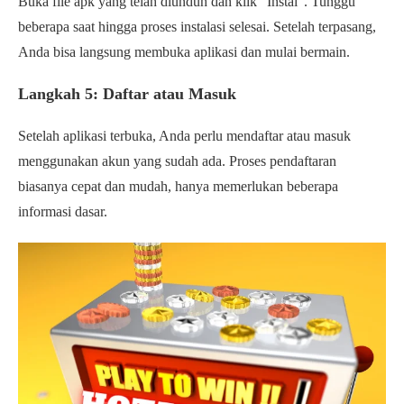
Buka file apk yang telah diunduh dan klik “Instal”. Tunggu
beberapa saat hingga proses instalasi selesai. Setelah terpasang,
Anda bisa langsung membuka aplikasi dan mulai bermain.
Langkah 5: Daftar atau Masuk
Setelah aplikasi terbuka, Anda perlu mendaftar atau masuk
menggunakan akun yang sudah ada. Proses pendaftaran
biasanya cepat dan mudah, hanya memerlukan beberapa
informasi dasar.