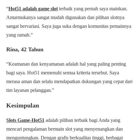
“
Hot51 adalah game slot
terbaik yang pernah saya mainkan.
Antarmukanya sangat mudah digunakan dan pilihan slotnya
sangat bervariasi. Saya juga suka dengan komunitas pemainnya
yang ramah.”
Rina, 42 Tahun
“Keamanan dan kenyamanan adalah hal yang paling penting
bagi saya. Hot51 memenuhi semua kriteria tersebut. Saya
merasa aman dan selalu mendapatkan dukungan yang cepat dari
tim layanan pelanggan.”
Kesimpulan
Slots Game-Hot51
adalah pilihan terbaik bagi Anda yang
mencari pengalaman bermain slot yang menyenangkan dan
menguntungkan. Dengan grafis berkualitas tinggi, berbagai