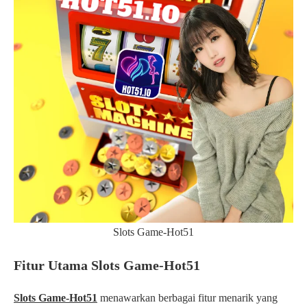
Slots Game-Hot51
Fitur Utama Slots Game-Hot51
Slots Game-Hot51
menawarkan berbagai fitur menarik yang