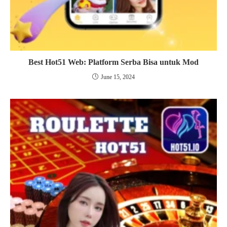
Best Hot51 Web: Platform Serba Bisa untuk Mod
June 15, 2024