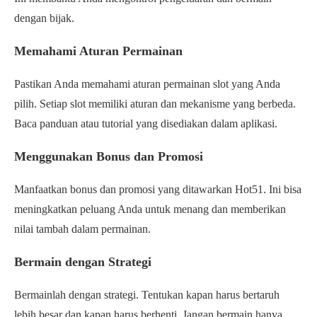
dengan bijak.
Memahami Aturan Permainan
Pastikan Anda memahami aturan permainan slot yang Anda
pilih. Setiap slot memiliki aturan dan mekanisme yang berbeda.
Baca panduan atau tutorial yang disediakan dalam aplikasi.
Menggunakan Bonus dan Promosi
Manfaatkan bonus dan promosi yang ditawarkan Hot51. Ini bisa
meningkatkan peluang Anda untuk menang dan memberikan
nilai tambah dalam permainan.
Bermain dengan Strategi
Bermainlah dengan strategi. Tentukan kapan harus bertaruh
lebih besar dan kapan harus berhenti. Jangan bermain hanya