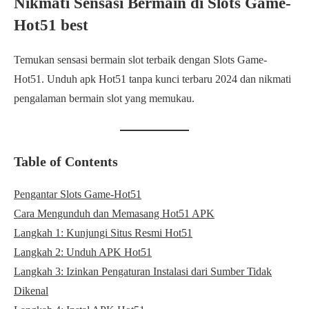
Nikmati Sensasi Bermain di Slots Game-
Hot51 best
Temukan sensasi bermain slot terbaik dengan Slots Game-
Hot51. Unduh apk Hot51 tanpa kunci terbaru 2024 dan nikmati
pengalaman bermain slot yang memukau.
Table of Contents
Pengantar Slots Game-Hot51
Cara Mengunduh dan Memasang Hot51 APK
Langkah 1: Kunjungi Situs Resmi Hot51
Langkah 2: Unduh APK Hot51
Langkah 3: Izinkan Pengaturan Instalasi dari Sumber Tidak
Dikenal