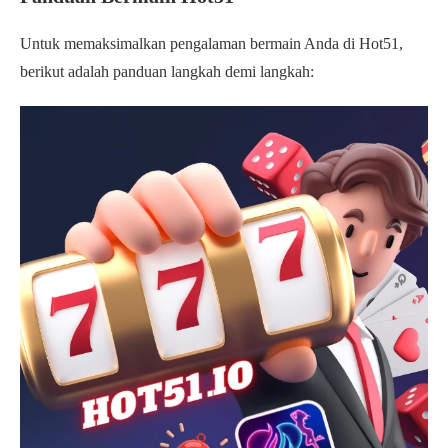
Untuk memaksimalkan pengalaman bermain Anda di Hot51,
berikut adalah panduan langkah demi langkah: