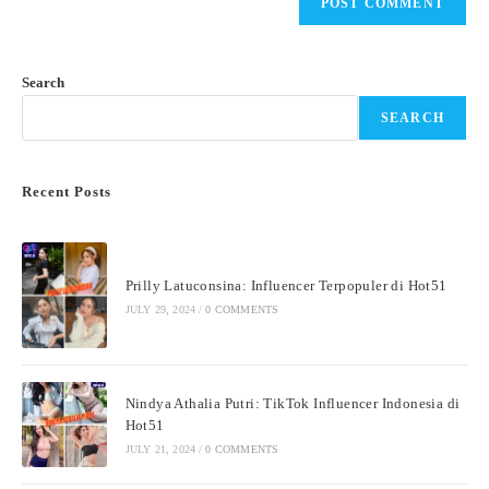
Search
SEARCH
Recent Posts
Prilly Latuconsina: Influencer Terpopuler di Hot51
JULY 29, 2024
/
0 COMMENTS
Nindya Athalia Putri: TikTok Influencer Indonesia di
Hot51
JULY 21, 2024
/
0 COMMENTS