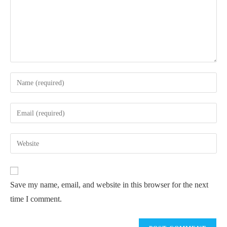
Enter
your
name
Enter
or
your
username
email
Enter
to
address
your
comment
to
website
comment
URL
Save my name, email, and website in this browser for the next
(optional)
time I comment.