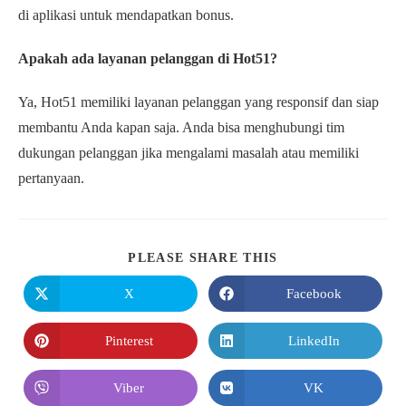
di aplikasi untuk mendapatkan bonus.
Apakah ada layanan pelanggan di Hot51?
Ya, Hot51 memiliki layanan pelanggan yang responsif dan siap
membantu Anda kapan saja. Anda bisa menghubungi tim
dukungan pelanggan jika mengalami masalah atau memiliki
pertanyaan.
SHARE
PLEASE SHARE THIS
THIS
CONTENT
X
Facebook
Opens
Opens
in
in
a
a
new
new
Pinterest
LinkedIn
Opens
Opens
window
window
in
in
a
a
new
new
Viber
VK
Opens
Opens
window
window
in
in