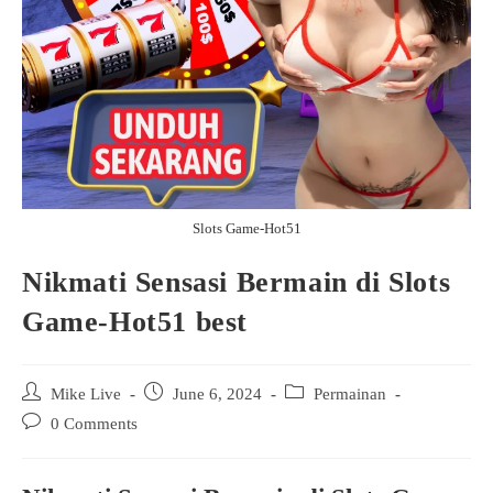
Slots Game-Hot51
Nikmati Sensasi Bermain di Slots
Game-Hot51 best
Post
Post
Post
Mike Live
June 6, 2024
Permainan
author:
published:
category:
Post
0 Comments
comments: