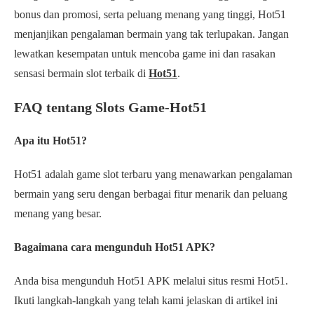
bonus dan promosi, serta peluang menang yang tinggi, Hot51
menjanjikan pengalaman bermain yang tak terlupakan. Jangan
lewatkan kesempatan untuk mencoba game ini dan rasakan
sensasi bermain slot terbaik di
Hot51
.
FAQ tentang Slots Game-Hot51
Apa itu Hot51?
Hot51 adalah game slot terbaru yang menawarkan pengalaman
bermain yang seru dengan berbagai fitur menarik dan peluang
menang yang besar.
Bagaimana cara mengunduh Hot51 APK?
Anda bisa mengunduh Hot51 APK melalui situs resmi Hot51.
Ikuti langkah-langkah yang telah kami jelaskan di artikel ini