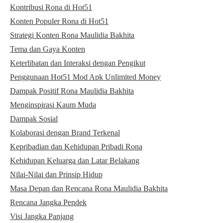
Kontribusi Rona di Hot51
Konten Populer Rona di Hot51
Strategi Konten Rona Maulidia Bakhita
Tema dan Gaya Konten
Keterlibatan dan Interaksi dengan Pengikut
Penggunaan Hot51 Mod Apk Unlimited Money
Dampak Positif Rona Maulidia Bakhita
Menginspirasi Kaum Muda
Dampak Sosial
Kolaborasi dengan Brand Terkenal
Kepribadian dan Kehidupan Pribadi Rona
Kehidupan Keluarga dan Latar Belakang
Nilai-Nilai dan Prinsip Hidup
Masa Depan dan Rencana Rona Maulidia Bakhita
Rencana Jangka Pendek
Visi Jangka Panjang