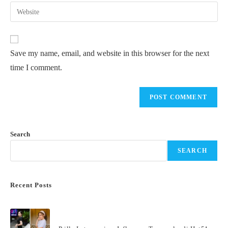
email
Enter
to
address
your
comment
to
website
comment
URL
Save my name, email, and website in this browser for the next
(optional)
time I comment.
Search
SEARCH
Recent Posts