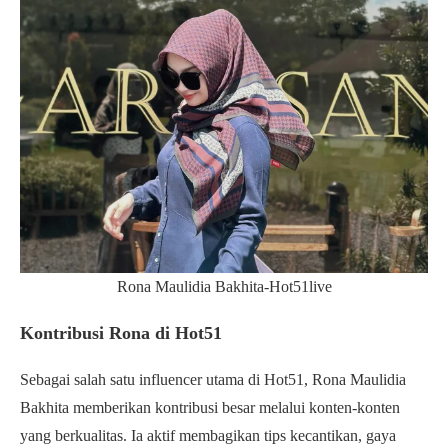
Rona Maulidia Bakhita-Hot51live
Kontribusi Rona di Hot51
Sebagai salah satu influencer utama di Hot51, Rona Maulidia
Bakhita memberikan kontribusi besar melalui konten-konten
yang berkualitas. Ia aktif membagikan tips kecantikan, gaya