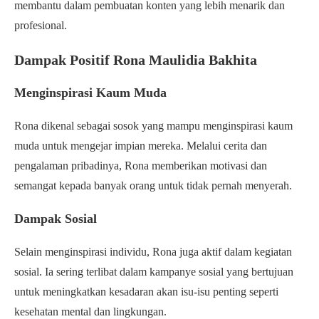
membantu dalam pembuatan konten yang lebih menarik dan
profesional.
Dampak Positif Rona Maulidia Bakhita
Menginspirasi Kaum Muda
Rona dikenal sebagai sosok yang mampu menginspirasi kaum
muda untuk mengejar impian mereka. Melalui cerita dan
pengalaman pribadinya, Rona memberikan motivasi dan
semangat kepada banyak orang untuk tidak pernah menyerah.
Dampak Sosial
Selain menginspirasi individu, Rona juga aktif dalam kegiatan
sosial. Ia sering terlibat dalam kampanye sosial yang bertujuan
untuk meningkatkan kesadaran akan isu-isu penting seperti
kesehatan mental dan lingkungan.