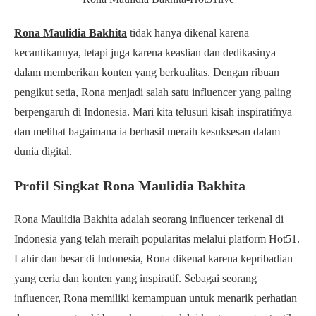
Rona Maulidia Bakhita
tidak hanya dikenal karena
kecantikannya, tetapi juga karena keaslian dan dedikasinya
dalam memberikan konten yang berkualitas. Dengan ribuan
pengikut setia, Rona menjadi salah satu influencer yang paling
berpengaruh di Indonesia. Mari kita telusuri kisah inspiratifnya
dan melihat bagaimana ia berhasil meraih kesuksesan dalam
dunia digital.
Profil Singkat Rona Maulidia Bakhita
Rona Maulidia Bakhita adalah seorang influencer terkenal di
Indonesia yang telah meraih popularitas melalui platform Hot51.
Lahir dan besar di Indonesia, Rona dikenal karena kepribadian
yang ceria dan konten yang inspiratif. Sebagai seorang
influencer, Rona memiliki kemampuan untuk menarik perhatian