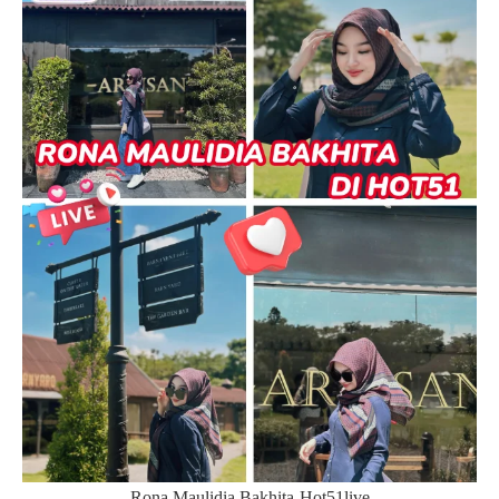
Rona Maulidia Bakhita-Hot51live