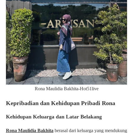
Rona Maulidia Bakhita-Hot51live
Kepribadian dan Kehidupan Pribadi Rona
Kehidupan Keluarga dan Latar Belakang
Rona Maulidia Bakhita
berasal dari keluarga yang mendukung