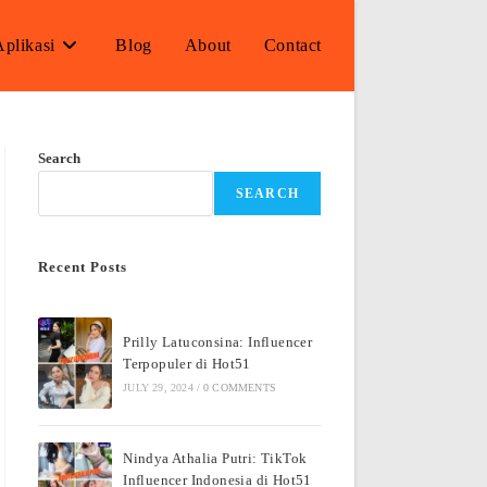
Aplikasi
Blog
About
Contact
Search
SEARCH
Recent Posts
Prilly Latuconsina: Influencer
Terpopuler di Hot51
JULY 29, 2024
/
0 COMMENTS
Nindya Athalia Putri: TikTok
Influencer Indonesia di Hot51