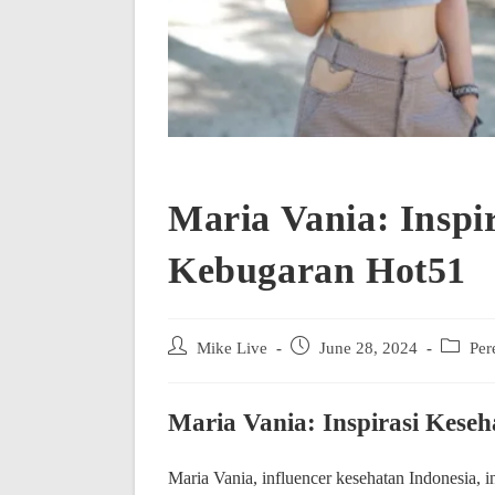
Maria Vania: Inspi
Kebugaran Hot51
Post
Post
Post
Mike Live
June 28, 2024
Per
author:
published:
category
Maria Vania: Inspirasi Kese
Maria Vania, influencer kesehatan Indonesia, 