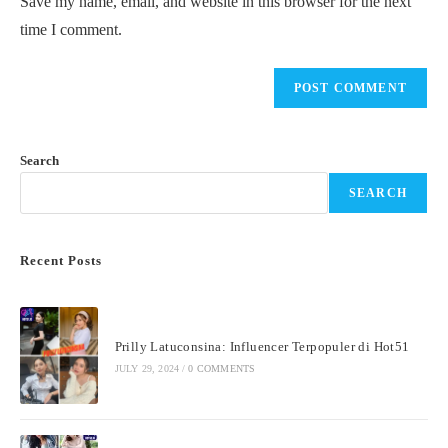
Save my name, email, and website in this browser for the next
(optional)
time I comment.
Search
SEARCH
Recent Posts
Prilly Latuconsina: Influencer Terpopuler di Hot51
JULY 29, 2024
/
0 COMMENTS