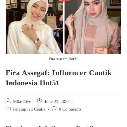
Fira Assegaf-Hot51
Fira Assegaf: Influencer Cantik
Indonesia Hot51
Post
Post
Mike Live
June 23, 2024
author:
published:
Post
Post
Perempuan Cantik
0 Comments
category:
comments: