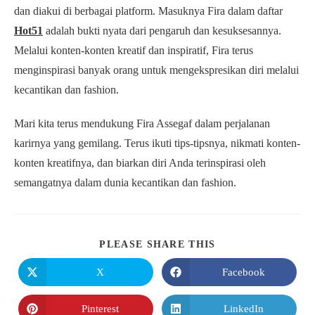
dan diakui di berbagai platform. Masuknya Fira dalam daftar
Hot51
adalah bukti nyata dari pengaruh dan kesuksesannya.
Melalui konten-konten kreatif dan inspiratif, Fira terus
menginspirasi banyak orang untuk mengekspresikan diri melalui
kecantikan dan fashion.
Mari kita terus mendukung Fira Assegaf dalam perjalanan
karirnya yang gemilang. Terus ikuti tips-tipsnya, nikmati konten-
konten kreatifnya, dan biarkan diri Anda terinspirasi oleh
semangatnya dalam dunia kecantikan dan fashion.
SHARE
PLEASE SHARE THIS
THIS
CONTENT
X
Facebook
Opens
Opens
in
in
a
a
new
new
Pinterest
LinkedIn
Opens
Opens