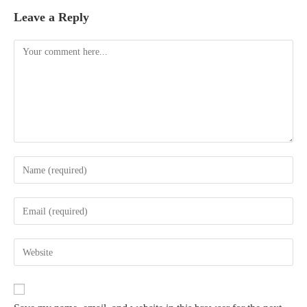
Leave a Reply
Comment
Enter
your
name
Enter
or
your
username
email
Enter
to
address
your
comment
to
website
comment
URL